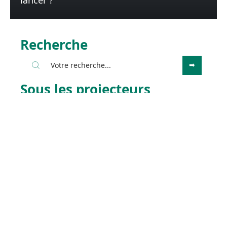
Recherche
Sous les projecteurs
15 août 2022
Pourquoi acheter un Bitcoin ?
Contact
Mentions Légales
Sitemap
© 2025 | touslesfaits.fr