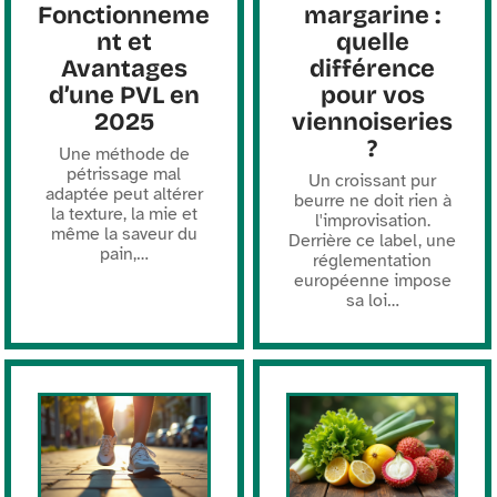
Fonctionneme
margarine :
nt et
quelle
Avantages
différence
d’une PVL en
pour vos
2025
viennoiseries
?
Une méthode de
pétrissage mal
Un croissant pur
adaptée peut altérer
beurre ne doit rien à
la texture, la mie et
l'improvisation.
même la saveur du
Derrière ce label, une
pain,
…
réglementation
européenne impose
sa loi
…