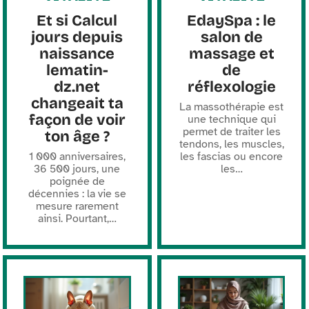
Et si Calcul
EdaySpa : le
jours depuis
salon de
naissance
massage et
lematin-
de
dz.net
réflexologie
changeait ta
La massothérapie est
façon de voir
une technique qui
permet de traiter les
ton âge ?
tendons, les muscles,
1 000 anniversaires,
les fascias ou encore
36 500 jours, une
les
…
poignée de
décennies : la vie se
mesure rarement
ainsi. Pourtant,
…