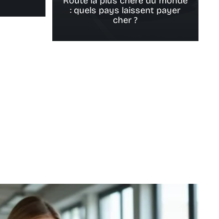
Route la plus chère du monde
: quels pays laissent payer
cher ?
P