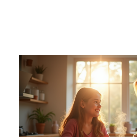
rent
es