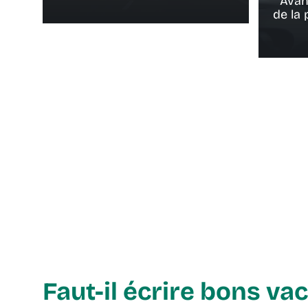
Avan
de la
Faut-il écrire bons va