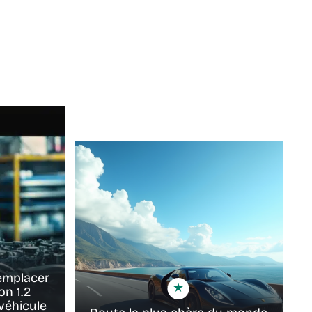
emplacer
on 1.2
véhicule