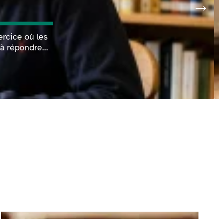
ercice où les
é à répondre
…