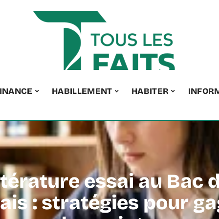
INANCE
HABILLEMENT
HABITER
INFOR
ttérature essai au Bac 
ais : stratégies pour g