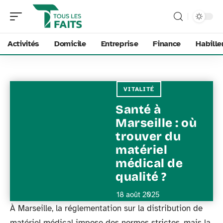
Activités
Domicile
Entreprise
Finance
Habill
VITALITÉ
Santé à
Marseille : où
trouver du
matériel
médical de
qualité ?
18 août 2025
À Marseille, la réglementation sur la distribution de
matériel médical impose des normes strictes, mais la