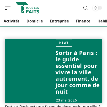
Activités
Domicile
Entreprise
Finance
Habi
NEWS
Sortir à Paris :
le guide
essentiel pour
vivre la ville
autrement, de
jour comme de
nuit
23 mai 2026
Sortir à Paris est une façon de découvrir une ville à