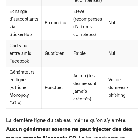
récompenses)
Échange
Élevé
d’autocollants
(récompenses
En continu
Nul
via
d’albums
StickerHub
complétés)
Cadeaux
entre amis
Quotidien
Faible
Nul
Facebook
Générateurs
Aucun (les
en ligne
Vol de
dés ne sont
(« triche
Ponctuel
données /
jamais
Monopoly
phishing
crédités)
GO »)
La dernière ligne du tableau mérite qu’on s’y arrête.
Aucun générateur externe ne peut injecter des dés