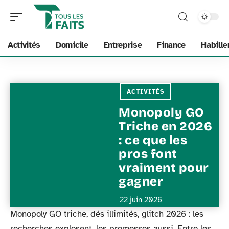
Activités
Domicile
Entreprise
Finance
Habill
ACTIVITÉS
Monopoly GO
Triche en 2026
: ce que les
pros font
vraiment pour
gagner
22 juin 2026
Monopoly GO triche, dés illimités, glitch 2026 : les
recherches explosent, les promesses aussi. Entre les