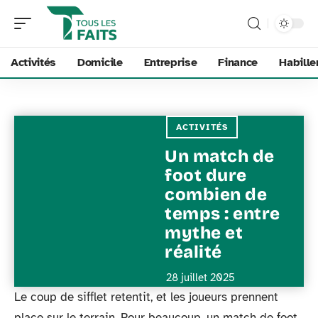
Activités
Domicile
Entreprise
Finance
Habill
ACTIVITÉS
Un match de
foot dure
combien de
temps : entre
mythe et
réalité
28 juillet 2025
Le coup de sifflet retentit, et les joueurs prennent
place sur le terrain. Pour beaucoup, un match de foot