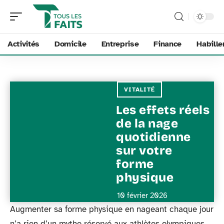
Activités
Domicile
Entreprise
Finance
Habill
VITALITÉ
Les effets réels
de la nage
quotidienne
sur votre
forme
physique
10 février 2026
Augmenter sa forme physique en nageant chaque jour
n’a rien d’un mythe réservé aux athlètes olympiques.