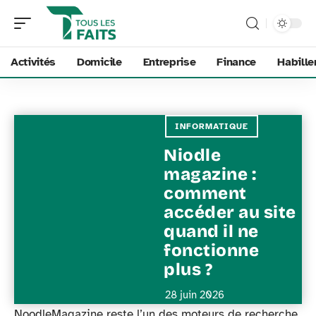
Activités
Domicile
Entreprise
Finance
Habill
INFORMATIQUE
Niodle
magazine :
comment
accéder au site
quand il ne
fonctionne
plus ?
28 juin 2026
NoodleMagazine reste l’un des moteurs de recherche