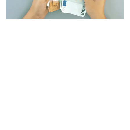
26 septembre 2022
Business qui rapporte : dans quoi se
lancer ?
Recherche
Sous les projecteurs