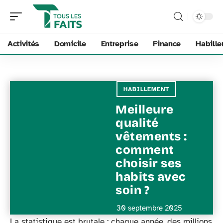
Activités
Domicile
Entreprise
Finance
Habill
HABILLEMENT
Meilleure
qualité
vêtements :
comment
choisir ses
habits avec
soin ?
30 septembre 2025
La statistique est brutale : chaque année, des millions