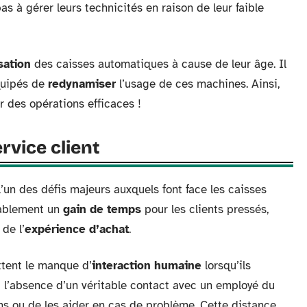
as à gérer leurs technicités en raison de leur faible
isation
des caisses automatiques à cause de leur âge. Il
équipés de
redynamiser
l’usage de ces machines. Ainsi,
 des opérations efficaces !
ervice client
l’un des défis majeurs auxquels font face les caisses
iablement un
gain de temps
pour les clients pressés,
de l’
expérience d’achat
.
ttent le manque d’
interaction humaine
lorsqu’ils
nt l’absence d’un véritable contact avec un employé du
s ou de les aider en cas de problème. Cette distance