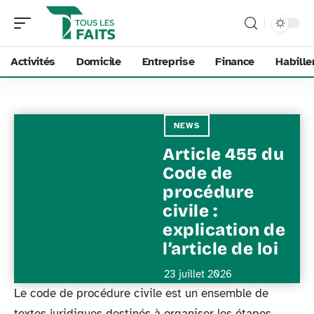
Activités
Domicile
Entreprise
Finance
Habill
NEWS
Article 455 du
Code de
procédure
civile :
explication de
l’article de loi
23 juillet 2026
Le code de procédure civile est un ensemble de
textes juridiques destinés à organiser les étapes